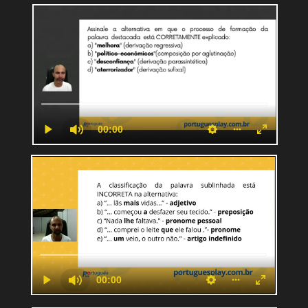
Questão Formação de Palavras    
Questão Parônimos  
Questão Morfologia  
Questão Homônimos
Questão Hífen  
Questão Acentuação
Questão Ortografia  
Questão Separação 