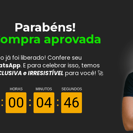
Parabéns! 
ompra aprovada
o já foi liberado! Confere seu 
atsApp
. E para celebrar isso, temos 
LUSIVA e IRRESISTÍVEL
 para você! 🚀
HORAS
MINUTOS
SEGUNDOS
00
04
46